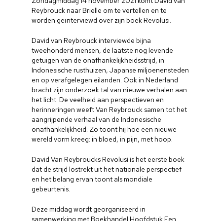
Zondagmiddag 14 november 2021 komt David van
Reybrouck naar Brielle om te vertellen en te
worden geïnterviewd over zijn boek Revolusi.
David van Reybrouck interviewde bijna
tweehonderd mensen, de laatste nog levende
getuigen van de onafhankelijkheidsstrijd, in
Indonesische rusthuizen, Japanse miljoenensteden
en op verafgelegen eilanden. Ook in Nederland
bracht zijn onderzoek tal van nieuwe verhalen aan
het licht. De veelheid aan perspectieven en
herinneringen weeft Van Reybrouck samen tot het
aangrijpende verhaal van de Indonesische
onafhankelijkheid. Zo toont hij hoe een nieuwe
wereld vorm kreeg: in bloed, in pijn, met hoop.
David Van Reybroucks Revolusi is het eerste boek
dat de strijd lostrekt uit het nationale perspectief
en het belang ervan toont als mondiale
gebeurtenis.
Deze middag wordt georganiseerd in
samenwerking met Boekhandel Hoofdstuk Een.