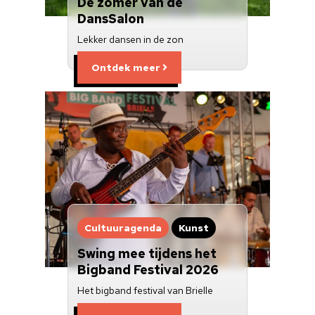
De zomer van de
DansSalon
Lekker dansen in de zon
Ontdek meer
Cultuuragenda
Kunst
Swing mee tijdens het
Bigband Festival 2026
Het bigband festival van Brielle