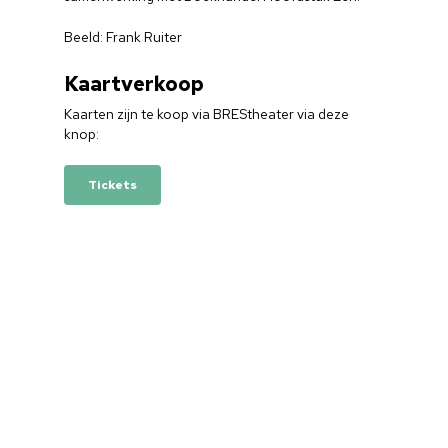
Beeld: Frank Ruiter
Kaartverkoop
Kaarten zijn te koop via BREStheater via deze
knop:
Tickets
Home
Cultuuragenda
Voor cultuurmake
Cultuur op school
Cultuuraanbieder
Over ons