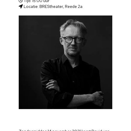
Tijd: 15:00 uur
Locatie: BREStheater, Reede 2a