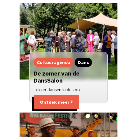
Cultuuragenda
Dans
De zomer van de
DansSalon
Lekker dansen in de zon
Ontdek meer