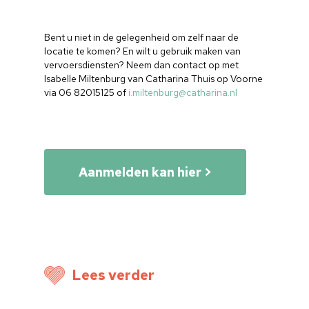
Bent u niet in de gelegenheid om zelf naar de
locatie te komen? En wilt u gebruik maken van
vervoersdiensten? Neem dan contact op met
Isabelle Miltenburg van Catharina Thuis op Voorne
Home
via 06 82015125 of
i.miltenburg@catharina.nl
Cultuuragenda
Voor cultuurmake
Aanmelden kan hier >
Cultuur op school
Cultuuraanbieder
Over ons
Nieuwsbrief
Lees verder
Doneren