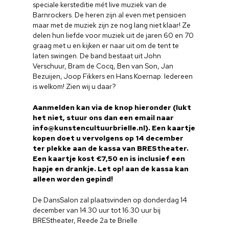
speciale kersteditie mét live muziek van de
Barnrockers. De heren zijn al even met pensioen
maar met de muziek zijn ze nog lang niet klaar! Ze
delen hun liefde voor muziek uit de jaren 60 en 70
graag met u en kijken er naar uit om de tent te
laten swingen. De band bestaat uit John
Verschuur, Bram de Cocq, Ben van Son, Jan
Bezuijen, Joop Fikkers en Hans Koernap. Iedereen
is welkom! Zien wij u daar?
Aanmelden kan via de knop hieronder (lukt
het niet, stuur ons dan een email naar
info@kunstencultuurbrielle.nl). Een kaartje
kopen doet u vervolgens op 14 december
ter plekke aan de kassa van BREStheater.
Een kaartje kost €7,50 en is inclusief een
hapje en drankje. Let op! aan de kassa kan
alleen worden gepind!
De DansSalon zal plaatsvinden op donderdag 14
december van 14.30 uur tot 16.30 uur bij
BREStheater, Reede 2a te Brielle