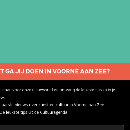
T GA JIJ DOEN IN VOORNE AAN ZEE?
Nieuwsbrief aanmelden
je aan voor onze nieuwsbrief en ontvang de leukste tips zo in je
ox!
Laatste nieuws over kunst en cultuur in Voorne aan Zee
ivacyverklaring
De leukste tips uit de Cultuuragenda