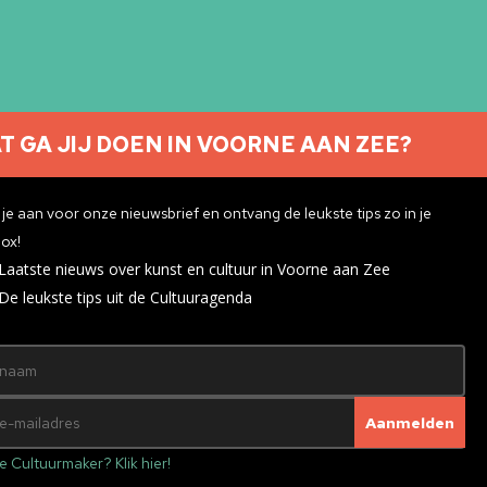
T GA JIJ DOEN IN VOORNE AAN ZEE?
Nieuwsbrief aanmelden
je aan voor onze nieuwsbrief en ontvang de leukste tips zo in je
ox!
Laatste nieuws over kunst en cultuur in Voorne aan Zee
ivacyverklaring
De leukste tips uit de Cultuuragenda
e Cultuurmaker? Klik hier!