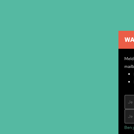
WA
Cultuuragenda
Cultuurmakers
Meld 
Cultuur op school
mailb
Over ons
Pr
Contact
ndly
&
Mad Pack
Ben j