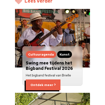
Lees verder
Voor cultuurmake
Cultuur op school
Cultuuraanbieder
Over ons
Nieuwsbrief
Cultuuragenda
Kunst
Doneren
Swing mee tijdens het
Bigband Festival 2026
Het bigband festival van Brielle
Ontdek meer