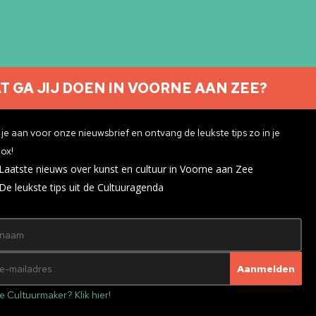
T GA JIJ DOEN IN VOORNE AAN ZEE?
Nieuwsbrief aanmelden
je aan voor onze nieuwsbrief en ontvang de leukste tips zo in je
ox!
Laatste nieuws over kunst en cultuur in Voorne aan Zee
ivacyverklaring
De leukste tips uit de Cultuuragenda
e Cultuurmaker? Klik hier!