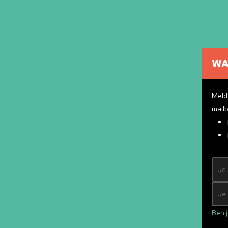
WA
Cultuuragenda
Cultuurmakers
Meld 
Cultuur op school
mailb
Over ons
Pr
Contact
ndly
&
Mad Pack
Ben j