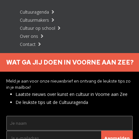
Cultuuragenda
Cultuurmakers
Cultuur op school
Over ons
Contact
WAT GA JIJ DOEN IN VOORNE AAN ZEE?
Nieuwsbrief aanmelden
Meld je aan voor onze nieuwsbrief en ontvang de leukste tips zo
in je mailbox!
Laatste nieuws over kunst en cultuur in Voorne aan Zee
Privacyverklaring
De leukste tips uit de Cultuuragenda