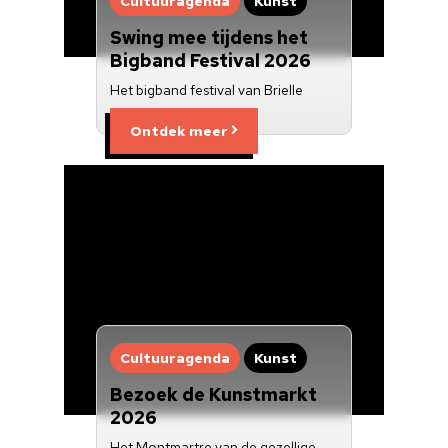
Cultuuragenda
Kunst
Swing mee tijdens het
Bigband Festival 2026
Het bigband festival van Brielle
Ontdek meer
Cultuuragenda
Kunst
Bezoek de Kunstmarkt
2026
Het Montmartre van de gezellige