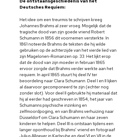
De ontstaansgeschiedenis van het
Deutsches Requiem:
Het idee om een treurmis te schrijven kreeg
Johannes Brahms al zeer vroeg. Mogelijk dat de
tragische dood van zijn goede vriend Robert
Schumann in 1856 dit voornemen versterkte. In
1861 noteerde Brahms de teksten die hij wilde
gebruiken op de achterzijde van het vierde lied van
zijn Magelonen-Romanzen op. 33. Het lijkt erop
dat de dood van zijn moeder in februari 1865
ervoor zorgde dat Brahms verder werkte aan het
requiem. In april 1865 stuurt hij deel IV ter
beoordeling naar Clara Schumann. Deel I en II lijken
al daarvoor gecomponeerd te zijn (echter nog
zonder slot). Voor deel II gebruikte hij materiaal dat
hij al eerder had geschreven in 1854, het jaar van
Schumanns psychische inzinking en
zelfmoordpoging, en van Brahms verhuizing naar
Düsseldorf om Clara Schumann en haar zeven
kinderen te helpen. Deel III is ontstaan tijdens een
langer oponthoud bij Brahms’ vriend en fotograaf
Julius Allgeyer in Karlsruhe en deel VI en VII in de