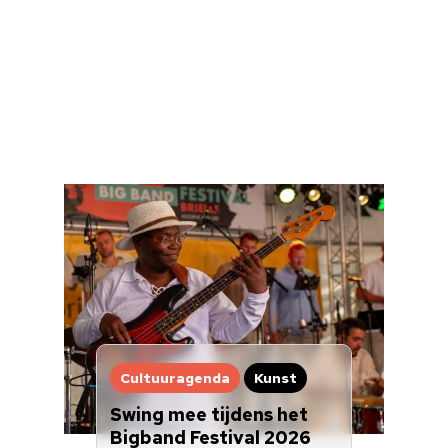
Home
Cultuuragenda
Voor cultuurmake
Cultuur op school
Cultuuraanbieder
Over ons
Nieuwsbrief
Doneren
Cultuuragenda
Kunst
Swing mee tijdens het
Bigband Festival 2026