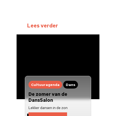
Cultuuragenda
Voor cultuurmake
Cultuur op school
Lees verder
Cultuuraanbieder
Over ons
Nieuwsbrief
Doneren
Cultuuragenda
Dans
De zomer van de
DansSalon
Lekker dansen in de zon