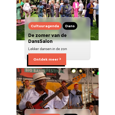
Cultuuragenda
Dans
De zomer van de
DansSalon
Lekker dansen in de zon
Ontdek meer