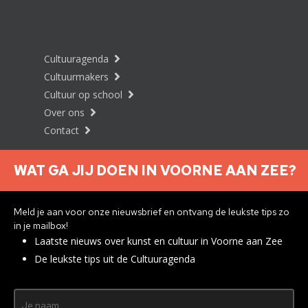
Cultuuragenda
Cultuurmakers
Cultuur op school
Over ons
Contact
WAT GA JIJ DOEN IN VOORNE AAN ZEE?
Nieuwsbrief aanmelden
Meld je aan voor onze nieuwsbrief en ontvang de leukste tips zo
in je mailbox!
Laatste nieuws over kunst en cultuur in Voorne aan Zee
Privacyverklaring
De leukste tips uit de Cultuuragenda