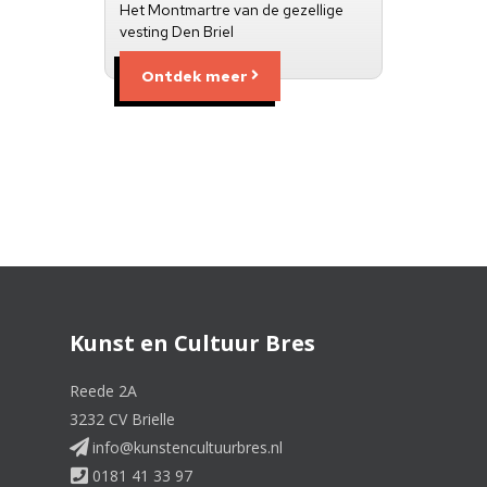
Het Montmartre van de gezellige
vesting Den Briel
Ontdek meer
Kunst en Cultuur Bres
Reede 2A
3232 CV Brielle
info@kunstencultuurbres.nl
0181 41 33 97