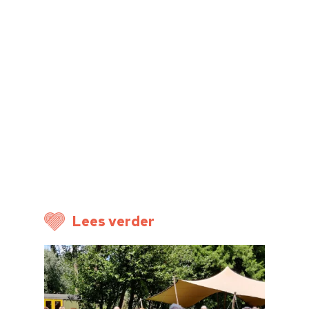
Home
Cultuuragenda
Voor cultuurmake
Cultuur op school
Cultuuraanbieder
Over ons
Lees verder
Nieuwsbrief
Doneren