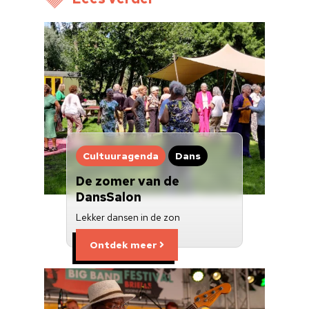
Cultuuragenda
Dans
De zomer van de
DansSalon
Lekker dansen in de zon
Ontdek meer