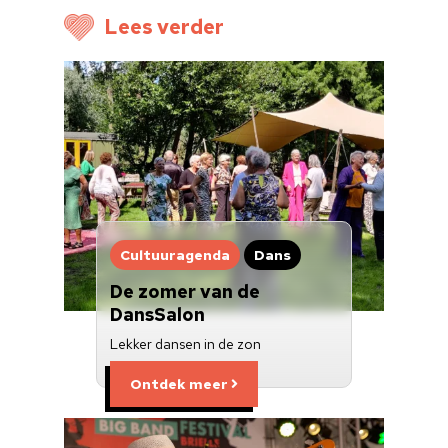
Voor cultuurmake
Lees verder
Cultuur op school
Cultuuraanbieder
Over ons
Nieuwsbrief
Doneren
Cultuuragenda
Dans
De zomer van de
DansSalon
Lekker dansen in de zon
Ontdek meer