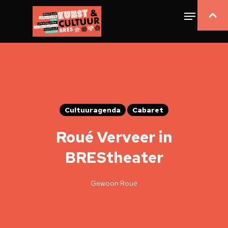
Cultuuragenda
Cabaret
Roué Verveer in
BREStheater
Gewoon Roué