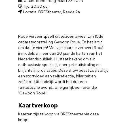
Datum: donderdag maart 23 2023
Tijd: 20:30 uur
Locatie: BREStheater, Reede 2a
Roué Verveer speelt dit seizoen alweer zijn 10de
cabaretvoorstelling Gewoon Roué. En het is tijd
om dat te vieren! Met zijn charme verovert Roué
inmiddels al meer dan 20 jaar de harten van het
Nederlands publiek. Hij staat bekend om zijn
enthousiaste speelstijl, energieke uitstraling en
briljante improvisaties. Deze show bevat zoals altijd
een stortvloed aan zelfreflectie, hilariteit en
zelfspot. Uiteindelijk wordt het dus een
fantastische avond.. of eigenlijk een avondje
‘Gewoon Roué’!
Kaartverkoop
Kaarten zijn te koop via BREStheater via deze
knop: