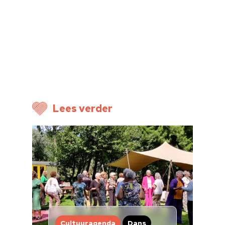
Home
Cultuuragenda
Voor cultuurmake
Cultuur op school
Cultuuraanbieder
Lees verder
Over ons
Nieuwsbrief
Doneren
Cultuuragenda
Dans