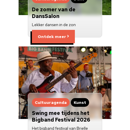
De zomer van de
DansSalon
Lekker dansen in de zon
Ontdek meer
Cultuuragenda
Kunst
Swing mee tijdens het
Bigband Festival 2026
Het bigband festival van Brielle