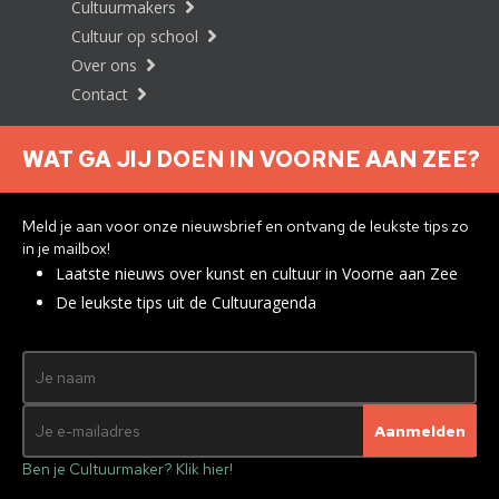
Cultuurmakers
Cultuur op school
Over ons
Contact
WAT GA JIJ DOEN IN VOORNE AAN ZEE?
Nieuwsbrief aanmelden
Meld je aan voor onze nieuwsbrief en ontvang de leukste tips zo
in je mailbox!
Laatste nieuws over kunst en cultuur in Voorne aan Zee
Privacyverklaring
De leukste tips uit de Cultuuragenda
© 2026 Brielle
Met ♥︎ gemaakt:
webdesign
agency Brendly
&
Mad Pack
Ben je Cultuurmaker? Klik hier!