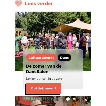
Voor cultuurmake
Lees verder
Cultuur op school
Cultuuraanbieder
Over ons
Nieuwsbrief
Doneren
Cultuuragenda
Dans
De zomer van de
DansSalon
Lekker dansen in de zon
Ontdek meer