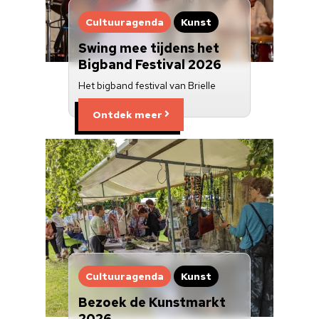
Cultuuraanbieder
Cultuuragenda
Kunst
Over ons
Swing mee tijdens het
Bigband Festival 2026
Nieuwsbrief
Het bigband festival van Brielle
Doneren
Ontdek meer
Cultuuragenda
Kunst
Bezoek de Kunstmarkt
2026