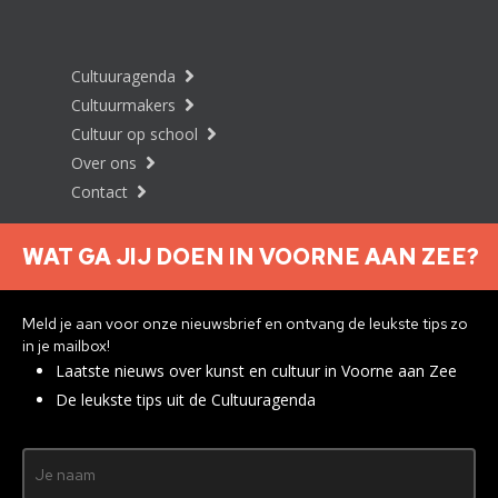
Cultuuragenda
Cultuurmakers
Cultuur op school
Over ons
Contact
WAT GA JIJ DOEN IN VOORNE AAN ZEE?
Nieuwsbrief aanmelden
Meld je aan voor onze nieuwsbrief en ontvang de leukste tips zo
in je mailbox!
Laatste nieuws over kunst en cultuur in Voorne aan Zee
Privacyverklaring
De leukste tips uit de Cultuuragenda