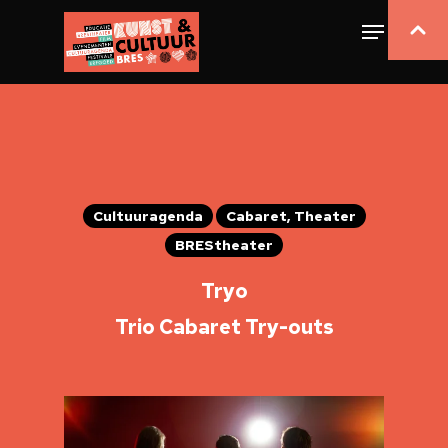
Cultuuragenda
Cabaret, Theater
BREStheater
Tryo
Trio Cabaret Try-outs