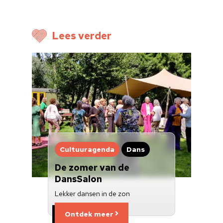
Voor cultuurmake
Lees verder
Cultuur op school
Cultuuraanbieder
Over ons
Nieuwsbrief
Doneren
Cultuuragenda
Dans
De zomer van de
DansSalon
Lekker dansen in de zon
Ontdek meer