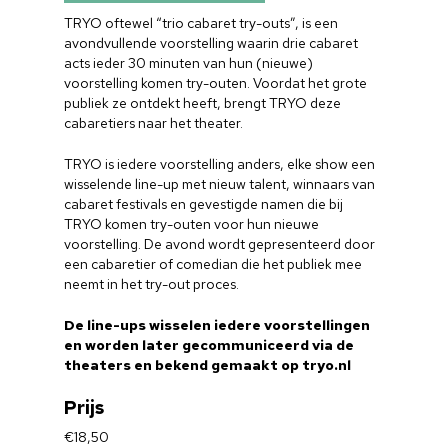
TRYO oftewel “trio cabaret try-outs”, is een
avondvullende voorstelling waarin drie cabaret
acts ieder 30 minuten van hun (nieuwe)
voorstelling komen try-outen. Voordat het grote
publiek ze ontdekt heeft, brengt TRYO deze
cabaretiers naar het theater.
TRYO is iedere voorstelling anders, elke show een
wisselende line-up met nieuw talent, winnaars van
cabaret festivals en gevestigde namen die bij
TRYO komen try-outen voor hun nieuwe
voorstelling. De avond wordt gepresenteerd door
een cabaretier of comedian die het publiek mee
neemt in het try-out proces.
De line-ups wisselen iedere voorstellingen
en worden later gecommuniceerd via de
theaters en bekend gemaakt op tryo.nl
Prijs
€18,50