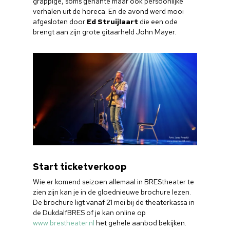
grappige, soms gênante maar ook persoonlijke
verhalen uit de horeca. En de avond werd mooi
afgesloten door
Ed Struijlaart
die een ode
brengt aan zijn grote gitaarheld John Mayer.
Start ticketverkoop
Home
Wie er komend seizoen allemaal in BREStheater te
zien zijn kan je in de gloednieuwe brochure lezen.
Cultuuragenda
De brochure ligt vanaf 21 mei bij de theaterkassa in
de DukdalfBRES of je kan online op
Voor cultuurmake
www.brestheater.nl
het gehele aanbod bekijken.