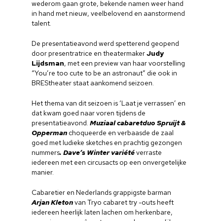
wederom gaan grote, bekende namen weer hand
in hand met nieuw, veelbelovend en aanstormend
talent.
De presentatieavond werd spetterend geopend
door presentratrice en theatermaker
Judy
Lijdsman
, met een preview van haar voorstelling
“You’re too cute to be an astronaut” die ook in
BREStheater staat aankomend seizoen.
Het thema van dit seizoen is ‘Laat je verrassen’ en
dat kwam goed naar voren tijdens de
presentatieavond.
Muziaal cabaretduo Spruijt &
Opperman
choqueerde en verbaasde de zaal
goed met ludieke sketches en prachtig gezongen
nummers
. Dave’s Winter variété
verraste
iedereen met een circusacts op een onvergetelijke
manier.
Cabaretier en Nederlands grappigste barman
Arjan Kleton
van Tryo cabaret try -outs heeft
iedereen heerlijk laten lachen om herkenbare,