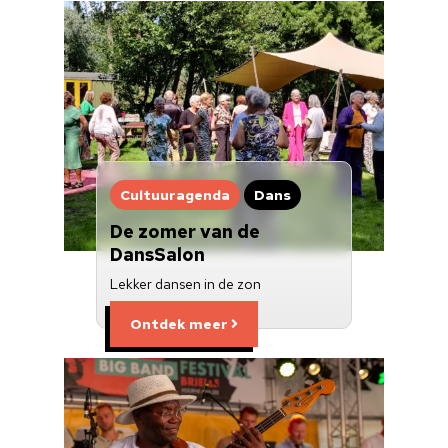
Cultuuragenda
Dans
De zomer van de
DansSalon
Lekker dansen in de zon
Ontdek meer