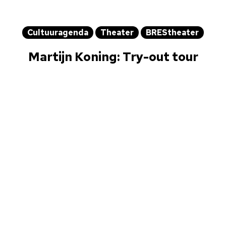
Cultuuragenda
Theater
BREStheater
Martijn Koning: Try-out tour