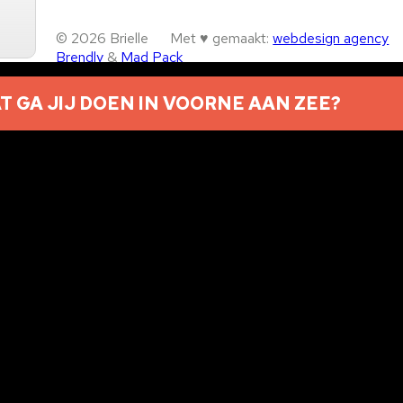
© 2026 Brielle
Met ♥︎ gemaakt:
webdesign agency
Brendly
&
Mad Pack
Home
T GA JIJ DOEN IN VOORNE AAN ZEE?