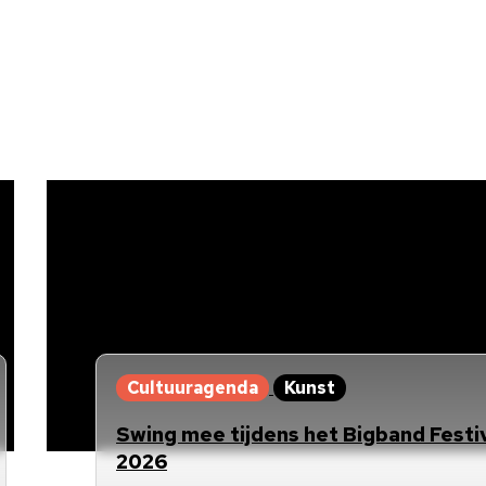
Cultuuragenda
Kunst
Swing mee tijdens het Bigband Festi
2026