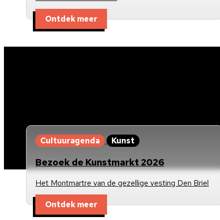
Ontdek meer
Cultuuragenda
Kunst
Bezoek de Kunstmarkt 2026
Het Montmartre van de gezellige vesting Den Briel
Ontdek meer