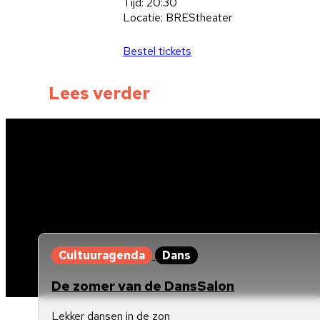
Tijd: 20:30
Locatie: BREStheater
Bestel tickets
Lees verder
Cultuuragenda
Dans
De zomer van de DansSalon
Lekker dansen in de zon