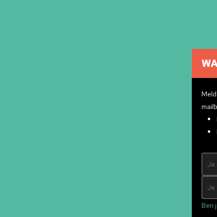
WA
Cultuuragenda
Cultuurmakers
Meld 
Cultuur op school
mailb
Over ons
Pr
Contact
ndly
&
Mad Pack
Ben j