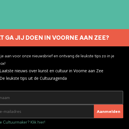
T GA JIJ DOEN IN VOORNE AAN ZEE?
Nieuwsbrief aanmelden
je aan voor onze nieuwsbrief en ontvang de leukste tips zo in je
ox!
Laatste nieuws over kunst en cultuur in Voorne aan Zee
ivacyverklaring
De leukste tips uit de Cultuuragenda
e Cultuurmaker? Klik hier!