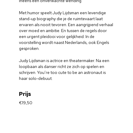
ineens een onverwachte wending.
Met humor speelt Judy Lijdsman een levendige
stand-up biography die je de ruimtevaart laat
ervaren als nooit tevoren. Een aangrijpend verhaal
over moed en ambitie. En tussen de regels door
een urgent pleidooi voor gelijkheid. In de
voorstelling wordt naast Nederlands, ook Engels
gesproken.
Judy Lijdsman is actrice en theatermaker. Na een
loopbaan als danser richt ze zich op spelen en
schrijven. You’re too cute to be an astronaut is
haar solo-debuut.
Prijs
€19,50