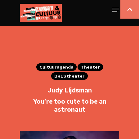
Cultuuragenda
Theater
BREStheater
Judy Lijdsman
You’re too cute to be an
astronaut