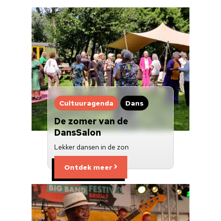
Cultuuragenda
Dans
De zomer van de
DansSalon
Lekker dansen in de zon
Ontdek meer