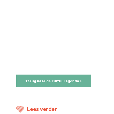
Home
Cultuuragenda
Voor cultuurmake
Cultuur op school
Cultuuraanbieder
Terug naar de cultuuragenda >
Over ons
Nieuwsbrief
Lees verder
Doneren