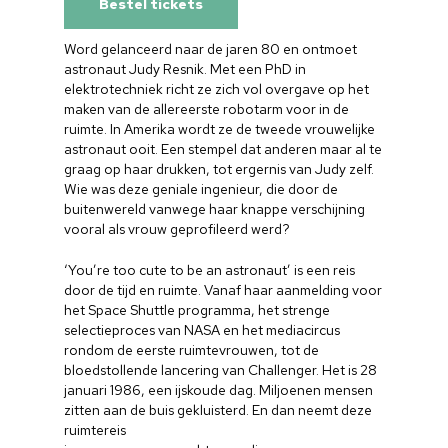
Bestel tickets
Word gelanceerd naar de jaren 80 en ontmoet
astronaut Judy Resnik. Met een PhD in
elektrotechniek richt ze zich vol overgave op het
maken van de allereerste robotarm voor in de
ruimte. In Amerika wordt ze de tweede vrouwelijke
astronaut ooit. Een stempel dat anderen maar al te
graag op haar drukken, tot ergernis van Judy zelf.
Wie was deze geniale ingenieur, die door de
buitenwereld vanwege haar knappe verschijning
vooral als vrouw geprofileerd werd?
‘You’re too cute to be an astronaut’ is een reis
door de tijd en ruimte. Vanaf haar aanmelding voor
het Space Shuttle programma, het strenge
selectieproces van NASA en het mediacircus
rondom de eerste ruimtevrouwen, tot de
bloedstollende lancering van Challenger. Het is 28
januari 1986, een ijskoude dag. Miljoenen mensen
zitten aan de buis gekluisterd. En dan neemt deze
ruimtereis