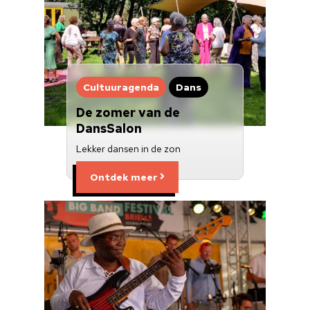
Cultuuragenda
Dans
De zomer van de
DansSalon
Lekker dansen in de zon
Ontdek meer