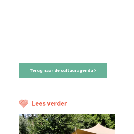
Home
Cultuuragenda
Voor cultuurmake
Cultuur op school
Terug naar de cultuuragenda >
Cultuuraanbieder
Over ons
Nieuwsbrief
Lees verder
Doneren