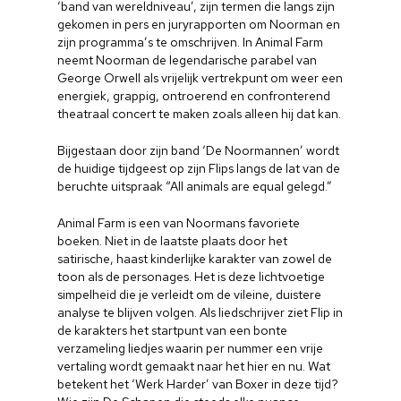
‘band van wereldniveau’, zijn termen die langs zijn
gekomen in pers en juryrapporten om Noorman en
zijn programma’s te omschrijven. In Animal Farm
neemt Noorman de legendarische parabel van
George Orwell als vrijelijk vertrekpunt om weer een
energiek, grappig, ontroerend en confronterend
theatraal concert te maken zoals alleen hij dat kan.
Bijgestaan door zijn band ‘De Noormannen’ wordt
de huidige tijdgeest op zijn Flips langs de lat van de
beruchte uitspraak “All animals are equal gelegd.”
Animal Farm is een van Noormans favoriete
boeken. Niet in de laatste plaats door het
satirische, haast kinderlijke karakter van zowel de
toon als de personages. Het is deze lichtvoetige
simpelheid die je verleidt om de vileine, duistere
analyse te blijven volgen. Als liedschrijver ziet Flip in
de karakters het startpunt van een bonte
verzameling liedjes waarin per nummer een vrije
vertaling wordt gemaakt naar het hier en nu. Wat
betekent het ‘Werk Harder’ van Boxer in deze tijd?