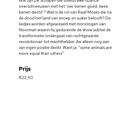
Wie zijn De Schapen die steeds elke nuance
overschreeuwen met het ‘vier benen goed, twee
benen slecht’? Wat is de rol van Raaf Moses die na
de dood het land van snoep en suiker belooft? De
liedjes worden afgewisseld met monologen van
Noorman waarin hij gedurende de show subtiel de
transformatie ondergaat van rechtgeaarde
revolutionair tot machthebber die alleen nog aan
zijn eigen positie denkt. Want ja: “some animals are
more equal than others”.
Prijs
€22,50