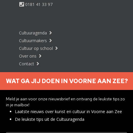
0181 41 33 97
Cultuuragenda
Cultuurmakers
Cultuur op school
Over ons
Contact
WAT GA JIJ DOEN IN VOORNE AAN ZEE?
Nieuwsbrief aanmelden
Meld je aan voor onze nieuwsbrief en ontvang de leukste tips zo
in je mailbox!
Laatste nieuws over kunst en cultuur in Voorne aan Zee
Privacyverklaring
De leukste tips uit de Cultuuragenda