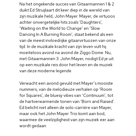
Na het ongekende succes van Gitaarmannen 1 & 2
duikt Ed Struijlaart dit keer diep in de wereld van
zijn muzikale held, John Mayer. Mayer, de virtuoos
achter onvergetelijke hits zoals ‘Daughters’,
‘Waiting on the World to Change’ en ‘Slow
Dancing In A Burning Room’, staat bekend als een
van de meest invloedrijke gitaarvirtuozen van onze
tijd. In de muzikale kracht van zijn leven vult hij
moeiteloos avond na avond de Ziggo Dome. Nu,
met Gitaarmannen 3: John Mayer, nodigt Ed je uit
op een muzikale reis door het leven en de muziek
van deze moderne legende.
Verwacht een avond gevuld met Mayer’s mooiste
nummers, van de melodieuze verhalen op ‘Room
for Squares’, de bluesy vibes van ‘Continuum’, tot
de hartverwarmende tonen van ‘Born and Raised’.
Ed belicht niet alleen de solo-carrière van Mayer,
maar ook het John Mayer Trio komt aan bod,
waarmee de veelzijdigheid van zijn muziek eer aan
wordt gedaan.