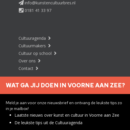
info@kunstencultuurbres.nl
0181 41 33 97
Cultuuragenda
Cultuurmakers
Cultuur op school
Over ons
Contact
WAT GA JIJ DOEN IN VOORNE AAN ZEE?
Nieuwsbrief aanmelden
Meld je aan voor onze nieuwsbrief en ontvang de leukste tips zo
in je mailbox!
Laatste nieuws over kunst en cultuur in Voorne aan Zee
Privacyverklaring
De leukste tips uit de Cultuuragenda