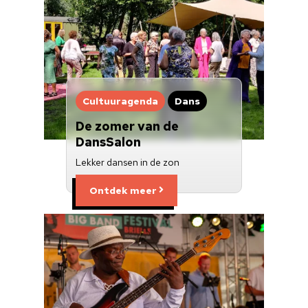
Cultuuragenda
Dans
De zomer van de
DansSalon
Lekker dansen in de zon
Ontdek meer