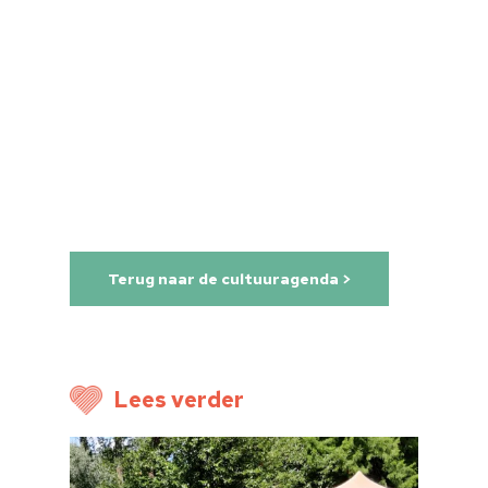
Home
Cultuuragenda
Voor cultuurmake
Cultuur op school
Terug naar de cultuuragenda >
Cultuuraanbieder
Over ons
Nieuwsbrief
Lees verder
Doneren