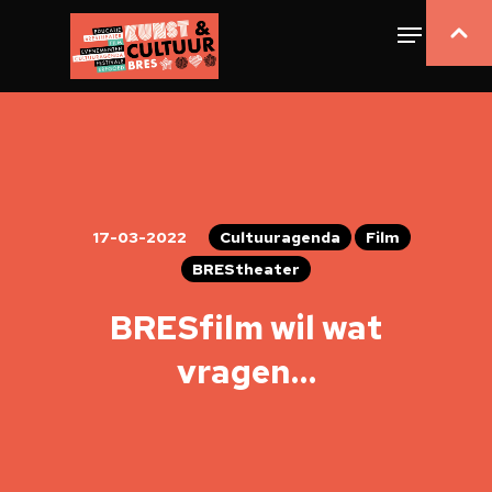
17-03-2022
Cultuuragenda
Film
BREStheater
BRESfilm wil wat
vragen…