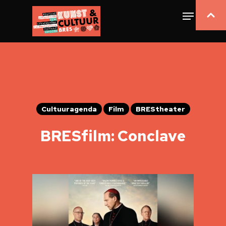
Cultuuragenda
Film
BREStheater
BRESfilm: Conclave