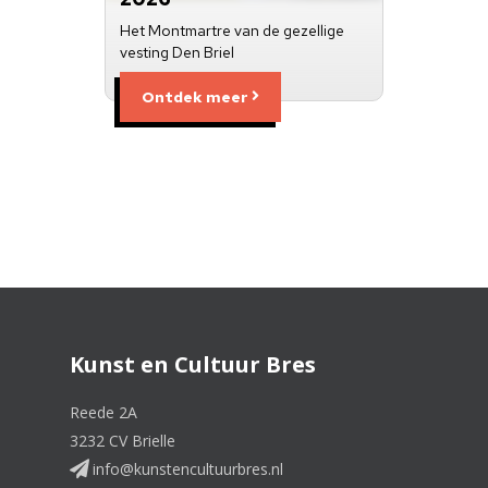
Het Montmartre van de gezellige
vesting Den Briel
Ontdek meer
Kunst en Cultuur Bres
Reede 2A
3232 CV Brielle
info@kunstencultuurbres.nl