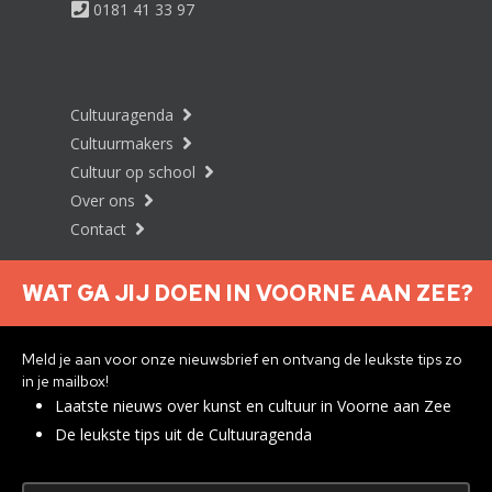
0181 41 33 97
Cultuuragenda
Cultuurmakers
Cultuur op school
Over ons
Contact
WAT GA JIJ DOEN IN VOORNE AAN ZEE?
Nieuwsbrief aanmelden
Meld je aan voor onze nieuwsbrief en ontvang de leukste tips zo
in je mailbox!
Laatste nieuws over kunst en cultuur in Voorne aan Zee
Privacyverklaring
De leukste tips uit de Cultuuragenda