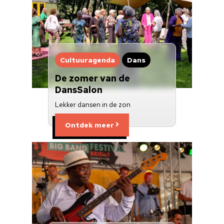
Cultuuragenda
Dans
De zomer van de
DansSalon
Lekker dansen in de zon
Ontdek meer