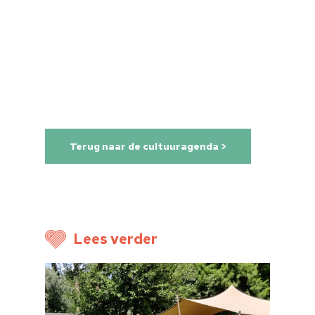
Home
Cultuuragenda
Voor cultuurmake
Cultuur op school
Terug naar de cultuuragenda >
Cultuuraanbieder
Over ons
Nieuwsbrief
Lees verder
Doneren