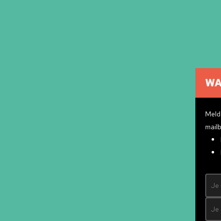
WA
Cultuuragenda
Cultuurmakers
Meld 
Cultuur op school
mailb
Over ons
Pr
Contact