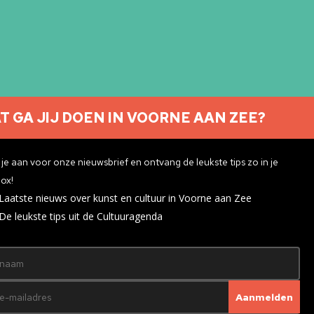
T GA JIJ DOEN IN VOORNE AAN ZEE?
Nieuwsbrief aanmelden
je aan voor onze nieuwsbrief en ontvang de leukste tips zo in je
ox!
Laatste nieuws over kunst en cultuur in Voorne aan Zee
ivacyverklaring
De leukste tips uit de Cultuuragenda