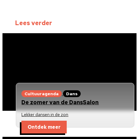
Lees verder
Cultuuragenda
Dans
De zomer van de DansSalon
Lekker dansen in de zon
Ontdek meer