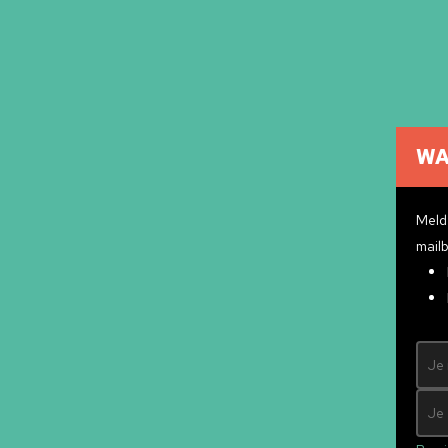
WA
Cultuuragenda
Cultuurmakers
Meld 
Cultuur op school
mailb
Over ons
Pr
Contact