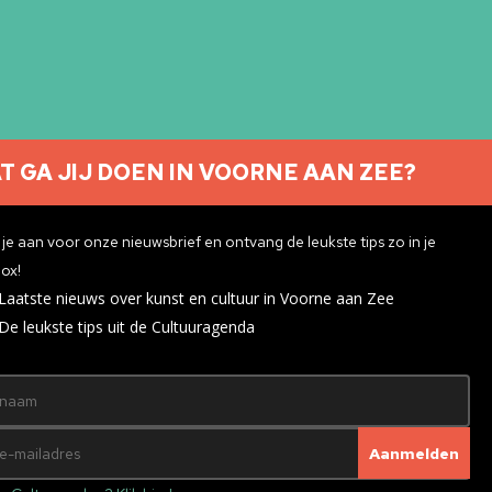
T GA JIJ DOEN IN VOORNE AAN ZEE?
Nieuwsbrief aanmelden
je aan voor onze nieuwsbrief en ontvang de leukste tips zo in je
ox!
Laatste nieuws over kunst en cultuur in Voorne aan Zee
ivacyverklaring
De leukste tips uit de Cultuuragenda