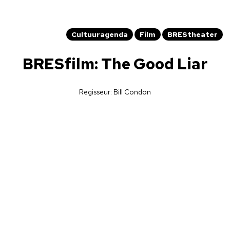
14-01-2022
Cultuuragenda
Film
BREStheater
BRESfilm: The Good Liar
Regisseur: Bill Condon