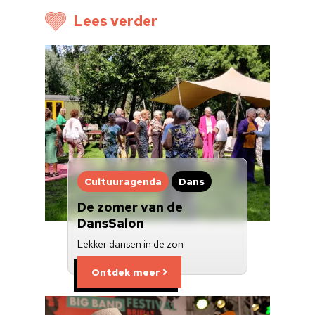
Voor cultuurmake
Lees verder
Cultuur op school
Cultuuraanbieder
Over ons
Nieuwsbrief
Doneren
Cultuuragenda
Dans
De zomer van de
DansSalon
Lekker dansen in de zon
Ontdek meer