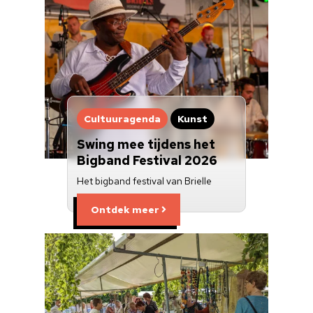
Cultuuragenda
Kunst
Swing mee tijdens het
Bigband Festival 2026
Het bigband festival van Brielle
Ontdek meer