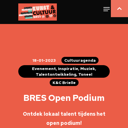
18-01-2023
Cultuuragenda
Evenement, Inspiratie, Muziek,
Talentontwikkeling, Toneel
K&C Brielle
BRES Open Podium
Ontdek lokaal talent tijdens het
open podium!