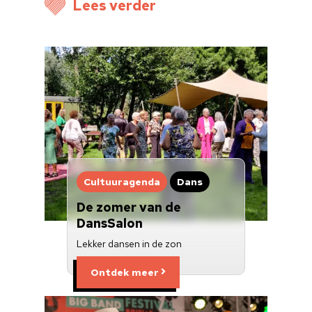
Lees verder
Cultuuragenda
Dans
De zomer van de
DansSalon
Lekker dansen in de zon
Ontdek meer