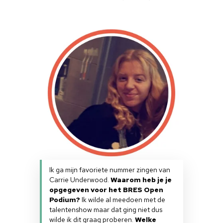
Home
Cultuuragenda
Voor cultuurmake
Cultuur op school
Cultuuraanbieder
Ik ga mijn favoriete nummer zingen van
Carrie Underwood.
Waarom heb je je
Over ons
opgegeven voor het BRES Open
Podium?
Ik wilde al meedoen met de
Nieuwsbrief
talentenshow maar dat ging niet dus
wilde ik dit graag proberen.
Welke