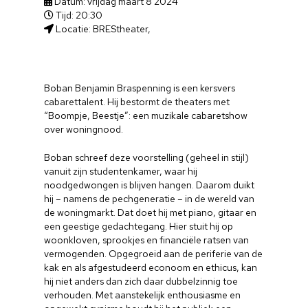
Datum: vrijdag maart 8 2024
Tijd: 20:30
Locatie: BREStheater,
Boban Benjamin Braspenning is een kersvers
cabarettalent. Hij bestormt de theaters met
“Boompje, Beestje”: een muzikale cabaretshow
over woningnood.
Boban schreef deze voorstelling (geheel in stijl)
vanuit zijn studentenkamer, waar hij
noodgedwongen is blijven hangen. Daarom duikt
hij – namens de pechgeneratie – in de wereld van
de woningmarkt. Dat doet hij met piano, gitaar en
een geestige gedachtegang. Hier stuit hij op
woonkloven, sprookjes en financiële ratsen van
vermogenden. Opgegroeid aan de periferie van de
kak en als afgestudeerd econoom en ethicus, kan
hij niet anders dan zich daar dubbelzinnig toe
verhouden. Met aanstekelijk enthousiasme en