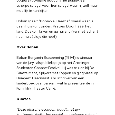
opgewekt cynisme houdt hij het publiek een
scherpe spiegel voor. Een spiegel waar hij zelf maar
moeilijk in kan kijken.
Boban speelt “Boompje, Beestje” overal waar je
geen huis kunt vinden. Precies! Door hééél het
land. Dus kom kijken en ga huilend (van het lachen)
naar huis (als je die hebt).
Over Boban
Boban Benjamin Braspenning (1994) is winnaar
van de jury- als publieksprijs op het Groninger
Studenten Cabaret Festival. Hij was te zien bij De
Slimste Mens, Spijkers met Koppen en ging viraal op
Dumpert. Daarnaast is hij schrijver van een
kinderboek over banken, wat hij presenteerde in
Koninklijk Theater Carré.
Quotes
“Deze ethische econoom houdt met zijn
intelligente liedjes het publiek een scherpe spiegel