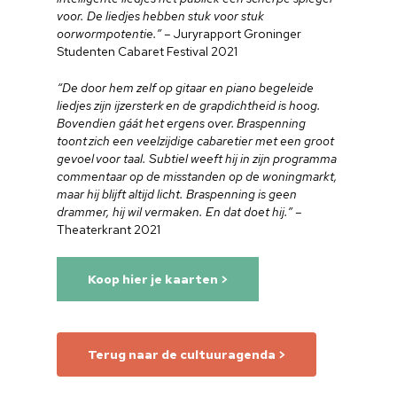
voor. De liedjes hebben stuk voor stuk
oorwormpotentie.”
– Juryrapport Groninger
Studenten Cabaret Festival 2021
“De door hem zelf op gitaar en piano begeleide
liedjes zijn ijzersterk en de grapdichtheid is hoog.
Bovendien gáát het ergens over. Braspenning
toont zich een veelzijdige cabaretier met een groot
gevoel voor taal. Subtiel weeft hij in zijn programma
commentaar op de misstanden op de woningmarkt,
maar hij blijft altijd licht. Braspenning is geen
drammer, hij wil vermaken. En dat doet hij.”
–
Theaterkrant 2021
Koop hier je kaarten >
Home
Cultuuragenda
Terug naar de cultuuragenda >
Voor cultuurmake