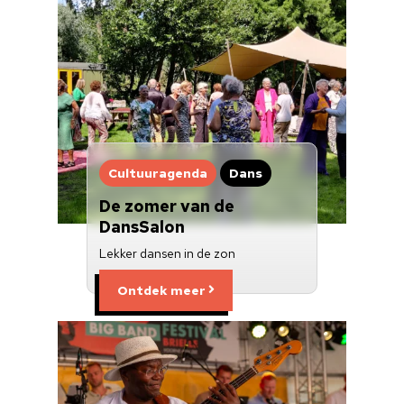
Cultuuragenda
Dans
De zomer van de
DansSalon
Lekker dansen in de zon
Ontdek meer