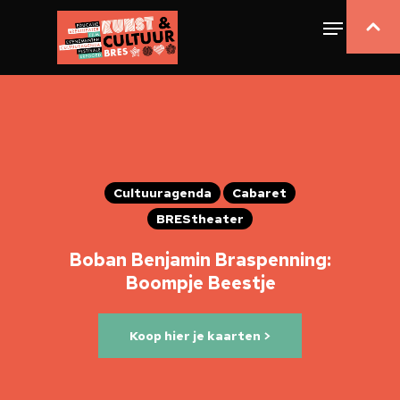
Cultuuragenda
Cabaret
BREStheater
Boban Benjamin Braspenning:
Boompje Beestje
Koop hier je kaarten >