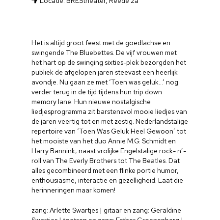
Locatie: BREStheater, Reede 2a
Het is altijd groot feest met de goedlachse en
swingende The Bluebettes. De vijf vrouwen met
het hart op de swinging sixties-plek bezorgden het
publiek de afgelopen jaren steevast een heerlijk
avondje. Nu gaan ze met ‘Toen was geluk…’ nog
verder terug in de tijd tijdens hun trip down
memory lane. Hun nieuwe nostalgische
liedjesprogramma zit barstensvol mooie liedjes van
de jaren veertig tot en met zestig. Nederlandstalige
repertoire van ‘Toen Was Geluk Heel Gewoon’ tot
het mooiste van het duo Annie M.G. Schmidt en
Harry Bannink, naast vrolijke Engelstalige rock- n’-
roll van The Everly Brothers tot The Beatles. Dat
alles gecombineerd met een flinke portie humor,
enthousiasme, interactie en gezelligheid. Laat die
herinneringen maar komen!
zang: Arlette Swartjes | gitaar en zang: Geraldine
Swartjes | toetsen en zang: Esther Groenenberg |