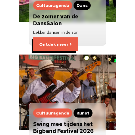
Cultuuragenda
Dans
De zomer van de
DansSalon
Lekker dansen in de zon
Ontdek meer
Cultuuragenda
Kunst
Swing mee tijdens het
Bigband Festival 2026