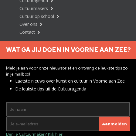
Cultuuragenda
Cultuurmakers
Cultuur op school
Over ons
Contact
WAT GA JIJ DOEN IN VOORNE AAN ZEE?
Nieuwsbrief aanmelden
Meld je aan voor onze nieuwsbrief en ontvang de leukste tips zo
in je mailbox!
Laatste nieuws over kunst en cultuur in Voorne aan Zee
Privacyverklaring
De leukste tips uit de Cultuuragenda
© 2026 Brielle
Met ♥︎ gemaakt:
webdesign
agency Brendly
&
Mad Pack
Ben je Cultuurmaker? Klik hier!