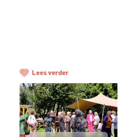
Home
Cultuuragenda
Voor cultuurmake
Cultuur op school
Cultuuraanbieder
Lees verder
Over ons
Nieuwsbrief
Doneren