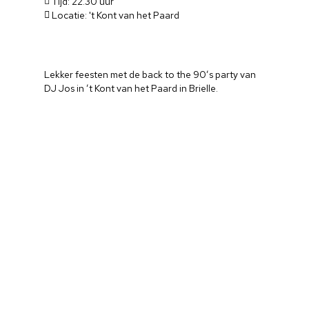
Tijd: 22.30 uur
Locatie: 't Kont van het Paard
Lekker feesten met de back to the 90’s party van
DJ Jos in ’t Kont van het Paard in Brielle.