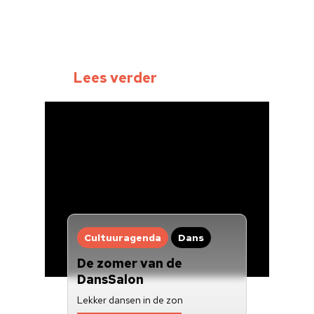
Lees verder
Home
Cultuuragenda
Voor cultuurmake
Cultuur op school
Cultuuragenda
Dans
Cultuuraanbieder
De zomer van de
DansSalon
Over ons
Lekker dansen in de zon