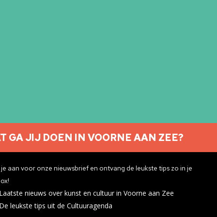
T GA JIJ DOEN IN VOORNE AAN ZEE?
Nieuwsbrief aanmelden
je aan voor onze nieuwsbrief en ontvang de leukste tips zo in je
ox!
Laatste nieuws over kunst en cultuur in Voorne aan Zee
ivacyverklaring
De leukste tips uit de Cultuuragenda