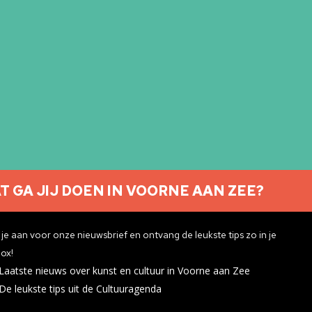
T GA JIJ DOEN IN VOORNE AAN ZEE?
Nieuwsbrief aanmelden
je aan voor onze nieuwsbrief en ontvang de leukste tips zo in je
ox!
Laatste nieuws over kunst en cultuur in Voorne aan Zee
ivacyverklaring
De leukste tips uit de Cultuuragenda