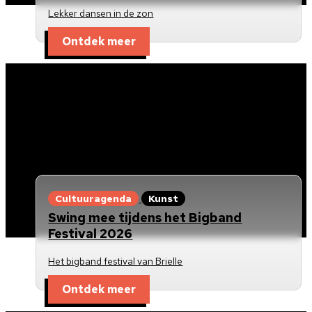
Lekker dansen in de zon
Ontdek meer
Cultuuragenda
Kunst
Swing mee tijdens het Bigband
Festival 2026
Het bigband festival van Brielle
Ontdek meer