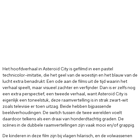
Het hoofdverhaal in Asteroïd City is gefilmd in een pastel
technicolor-imitatie, die het geel van de woestijn en het blauw van de
lucht extra benadrukt. Een ode aan de films uit de tijd waarin het
verhaal speelt, maar visueel zachter en verfijnder. Dan is er zelfs nog
een extra perspectief, een tweede verhaal, want Asteroïd City is
eigenlijk een toneelstuk, deze raamvertelling is in strak zwart-wit
zoals televisie er toen uitzag. Beide hebben bijpassende
beeldverhoudingen. De switch tussen de twee werelden voelt
daardoor telkens als een draai van honderdtachtig graden. De
scènes in de dubbele raamvertellingen zijn vaak mooi en/of grappig.
De kinderen in deze film zijn bij vlagen hilarisch, en de volwassenen