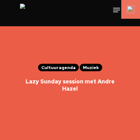
Cultuuragenda
Muziek
Lazy Sunday session met Andre
Hazel