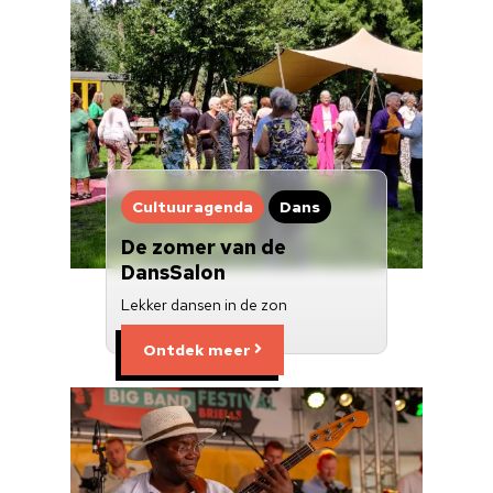
Cultuur op school
Cultuuraanbieder
Over ons
Nieuwsbrief
Cultuuragenda
Dans
Doneren
De zomer van de
DansSalon
Lekker dansen in de zon
Ontdek meer