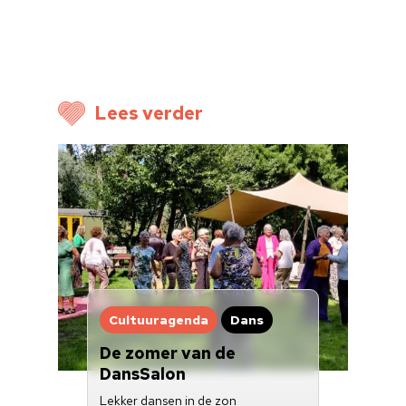
Cultuuragenda
Voor cultuurmake
Cultuur op school
Lees verder
Cultuuraanbieder
Over ons
Nieuwsbrief
Doneren
Cultuuragenda
Dans
De zomer van de
DansSalon
Lekker dansen in de zon