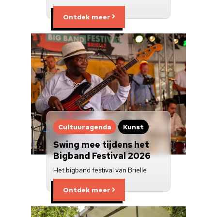
Ontdek meer
Cultuuragenda
Kunst
Swing mee tijdens het
Bigband Festival 2026
Het bigband festival van Brielle
Ontdek meer