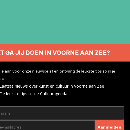
T GA JIJ DOEN IN VOORNE AAN ZEE?
Nieuwsbrief aanmelden
je aan voor onze nieuwsbrief en ontvang de leukste tips zo in je
ox!
Laatste nieuws over kunst en cultuur in Voorne aan Zee
ivacyverklaring
De leukste tips uit de Cultuuragenda