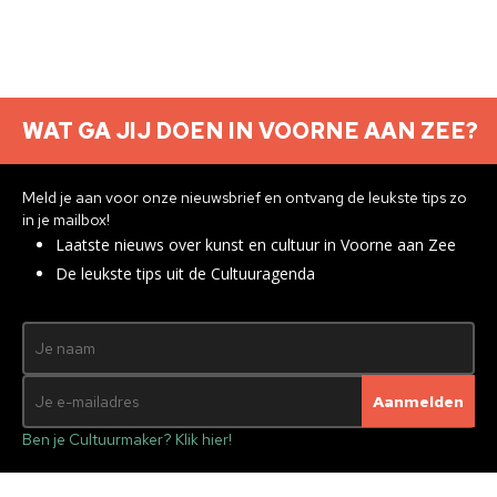
WAT GA JIJ DOEN IN VOORNE AAN ZEE?
Meld je aan voor onze nieuwsbrief en ontvang de leukste tips zo
in je mailbox!
Laatste nieuws over kunst en cultuur in Voorne aan Zee
Recente berichten
De leukste tips uit de Cultuuragenda
De zomer van de DansSalon
Swing mee tijdens het Bigband Festival 2026
Bezoek de Kunstmarkt 2026
Zomerconcerten | 5x concerten die je live moet
zien
Ben je Cultuurmaker? Klik hier!
Zomeropenstelling Landgoed Ravesteyn