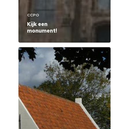
Home
Cultuuragenda
CCPO
Kijk een
Voor cultuurmake
monument!
Cultuur op school
Cultuuraanbieder
Over ons
Nieuwsbrief
Doneren