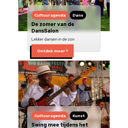
Nieuwsbrief
Cultuuragenda
Dans
Doneren
De zomer van de
DansSalon
Lekker dansen in de zon
Ontdek meer
Cultuuragenda
Kunst
Swing mee tijdens het