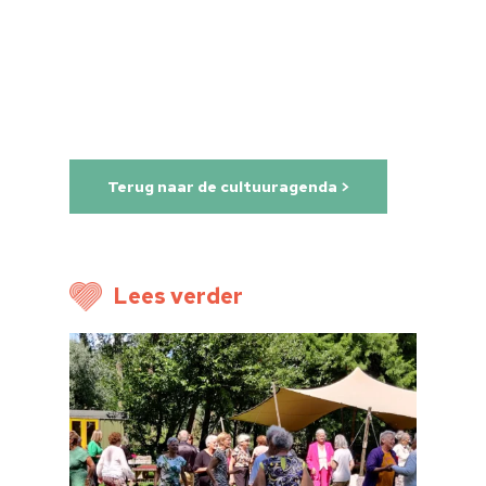
Terug naar de cultuuragenda >
Home
Cultuuragenda
Lees verder
Voor cultuurmake
Cultuur op school
Cultuuraanbieder
Over ons