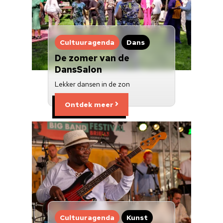
Nieuwsbrief
Doneren
Cultuuragenda
Dans
De zomer van de
DansSalon
Lekker dansen in de zon
Ontdek meer
Cultuuragenda
Kunst