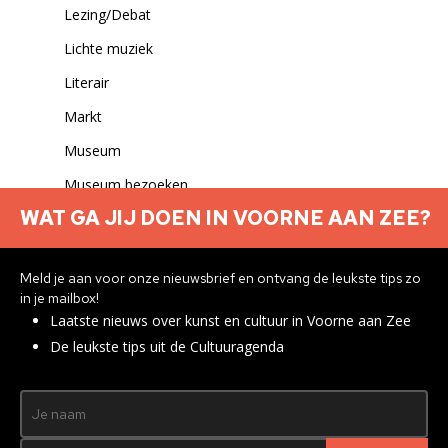
Lezing/Debat
Lichte muziek
Literair
Markt
Museum
Museum bezoeken
WAT GA JIJ DOEN IN VOORNE AAN ZEE?
Musical
Muziek
Meld je aan voor onze nieuwsbrief en ontvang de leukste tips zo
Muziek overig
in je mailbox!
Laatste nieuws over kunst en cultuur in Voorne aan Zee
Muziekfestival
De leukste tips uit de Cultuuragenda
Netwerk
NIEUW!
Nieuws